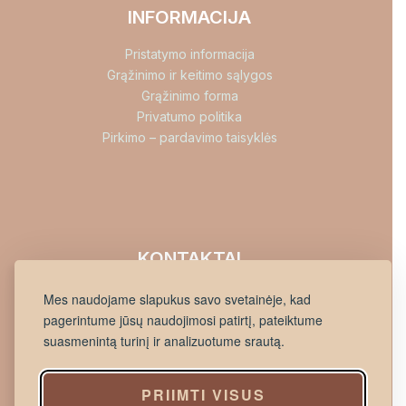
INFORMACIJA
Pristatymo informacija
Grąžinimo ir keitimo sąlygos
Grąžinimo forma
Privatumo politika
Pirkimo – pardavimo taisyklės
KONTAKTAI
info@jikona.lt
Mes naudojame slapukus savo svetainėje, kad
+37060898533
pagerintume jūsų naudojimosi patirtį, pateiktume
Lietuvininkų g. 45, Šilutė
suasmenintą turinį ir analizuotume srautą.
PRIIMTI VISUS