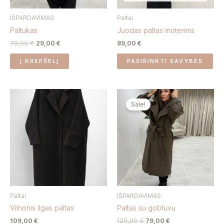
be
IŠPARDAVIMAS
Paltai
ch
Paltukas
Juodas paltas moterims
on
the
79,00
€
29,00
€
89,00
€
pro
Į KREPŠELĮ
PASIRINKTI SAVYBES
pa
Original
Current
price
price
Sale!
was:
is:
129,00 €.
79,00 €.
Paltai
IŠPARDAVIMAS
Vilnonis ilgas paltas
Paltas su gobtuvu
109,00
€
129,00
€
79,00
€