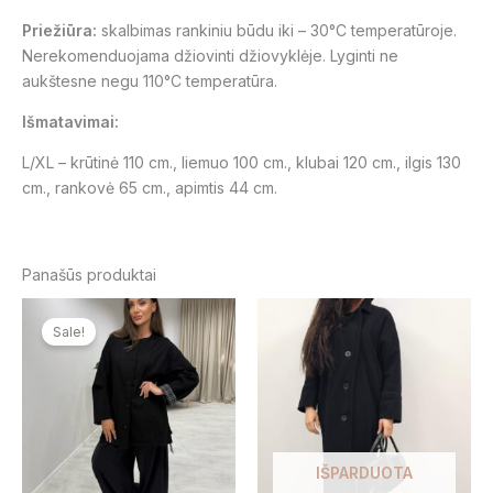
Priežiūra:
skalbimas rankiniu būdu iki
– 30°C
temperatūroje.
Nerekomenduojama džiovinti džiovyklėje. Lyginti ne
aukštesne negu 110
°C temperatūra.
Išmatavimai:
L/XL – krūtinė 110 cm., liemuo 100 cm., klubai 120 cm., ilgis 130
cm., rankovė 65 cm., apimtis 44 cm.
Panašūs produktai
Original
Current
Thi
price
price
Sale!
pro
was:
is:
79,00 €.
29,00 €.
has
mul
var
Th
opt
IŠPARDUOTA
ma