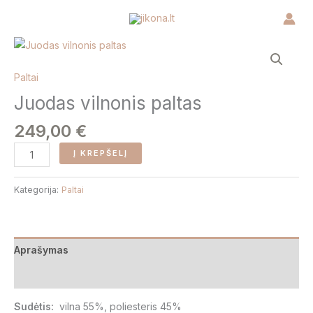
Pereiti
prie
turinio
produkto
kiekis:
Juodas
Paltai
vilnonis
Juodas vilnonis paltas
paltas
249,00
€
Į KREPŠELĮ
Kategorija:
Paltai
Aprašymas
Atsiliepimai (0)
Sudėtis:
vilna 55%, poliesteris 45%