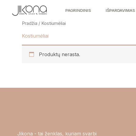
Pereiti
PAGRINDINIS
IŠPARDAVIMAS
prie
turinio
Pradžia
/ Kostiumėliai
Kostiumėliai
Produktų nerasta.
Jikona - tai ženklas, kuriam svarbi