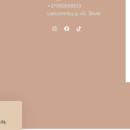
+37060898533
Lietuvininkų g. 45, Šilutė
utą.