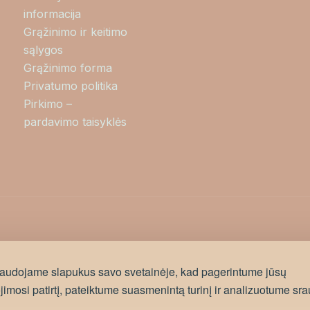
informacija
Grąžinimo ir keitimo
sąlygos
Grąžinimo forma
Privatumo politika
Pirkimo –
pardavimo taisyklės
audojame slapukus savo svetainėje, kad pagerintume jūsų
imosi patirtį, pateiktume suasmenintą turinį ir analizuotume sra