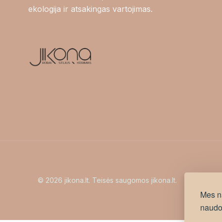
ekologija ir atsakingas vartojimas.
© 2026 jikona.lt. Teisės saugomos jikona.lt.
Mes n
naudoj