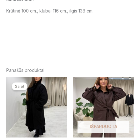
Krūtinė 100 cm., klubai 116 cm., ilgis 138 cm.
Panašūs produktai
Original
Current
Thi
price
price
Sale!
pro
was:
is:
139,00 €.
89,00 €.
has
mul
var
Th
opt
IŠPARDUOTA
ma
be