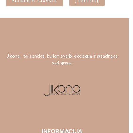
PASIRINKTI SAVYBES
Į KREPŠELĮ
page
Jikona - tai ženklas, kuriam svarbi ekologija ir atsakingas
vartojimas.
INFORMACIJA