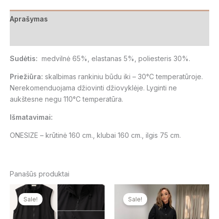
Aprašymas
Atsiliepimai (0)
Sudėtis:
medvilnė 65%, elastanas 5%, poliesteris 30%.
Priežiūra:
skalbimas rankiniu būdu iki
– 30°C
temperatūroje.
Nerekomenduojama džiovinti džiovyklėje. Lyginti ne
aukštesne negu 110
°C temperatūra.
Išmatavimai:
ONESIZE – krūtinė 160 cm., klubai 160 cm., ilgis 75 cm.
Panašūs produktai
Original
Current
Original
Current
price
price
price
price
Sale!
Sale!
was:
is:
was:
is:
49,00 €.
39,00 €.
55,00 €.
45,00 €.