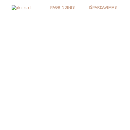
Pereiti
PAGRINDINIS
IŠPARDAVIMAS
prie
turinio