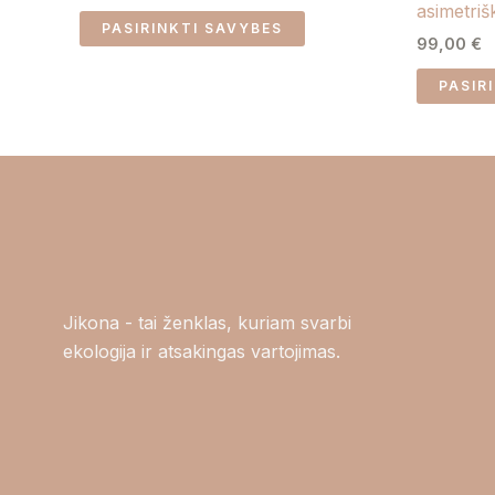
asimetri
The
PASIRINKTI SAVYBES
99,00
€
options
may
PASIR
be
chosen
on
the
product
page
Jikona - tai ženklas, kuriam svarbi
ekologija ir atsakingas vartojimas.