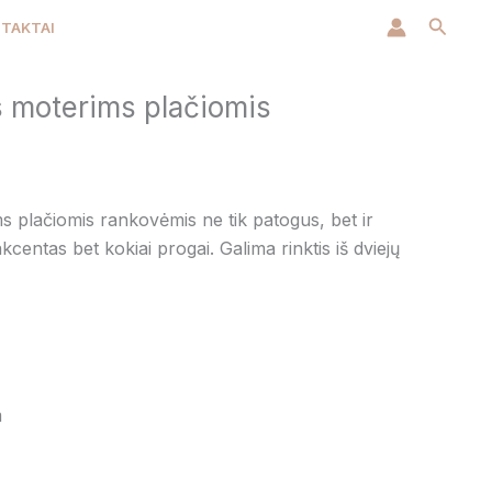
Paiešk
TAKTAI
 moterims plačiomis
plačiomis rankovėmis ne tik patogus, bet ir
akcentas bet kokiai progai. Galima rinktis iš dviejų
m