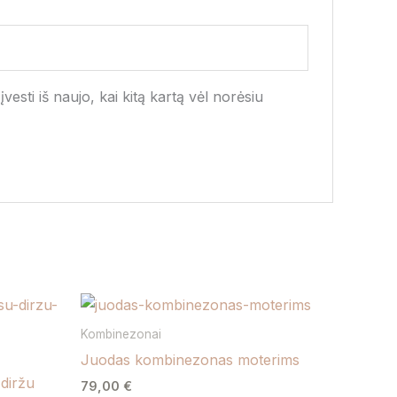
vesti iš naujo, kai kitą kartą vėl norėsiu
This
product
Kombinezonai
has
Juodas kombinezonas moterims
multiple
diržu
79,00
€
variants.