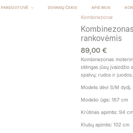
PARDUOTUVĖ
DOVANŲ ČEKIS
APIE MUS
KON
Kombinezonai
produkto
kiekis:
Kombinezonas
Kombinezonas
rankovėmis
moterims
89,00
€
plačiomis
rankovėmis
Kombinezonas moterims 
stilingas jūsų įvaizdžio 
spalvų: rudos ir juodos.
Modelis dėvi S/M dydį.
Modelio ūgis: 167 cm
Krūtinės apimtis: 94 c
Klubų apimtis: 102 cm