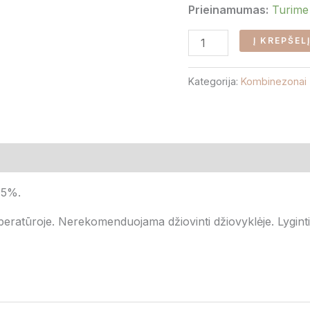
Prieinamumas:
Turime
Į KREPŠEL
Kategorija:
Kombinezonai
mai (0)
 5%.
eratūroje. Nerekomenduojama džiovinti džiovyklėje. Lygint