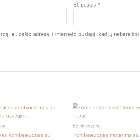
El. paštas
*
dą, el. pašto adresą ir interneto puslapį, kad jų nebereiktų į
This
product
has
nai
Kombinezonai
multiple
škas kombinezonas su
Kombinezonas moterims su 
variants.