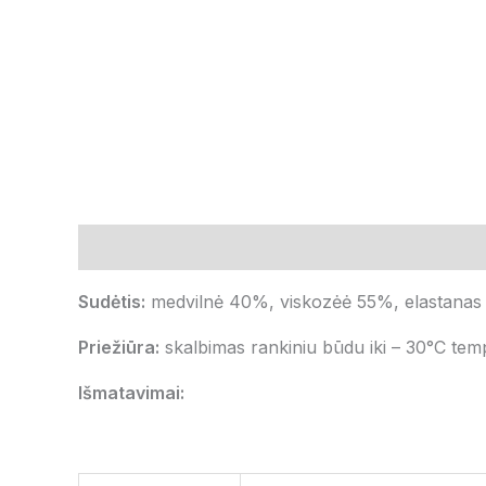
Aprašymas
Papildoma informacija
Atsiliepi
Sudėtis:
medvilnė 40%, viskozėė 55%, elastanas
Priežiūra:
skalbimas rankiniu būdu iki
– 30°C
temp
Išmatavimai: