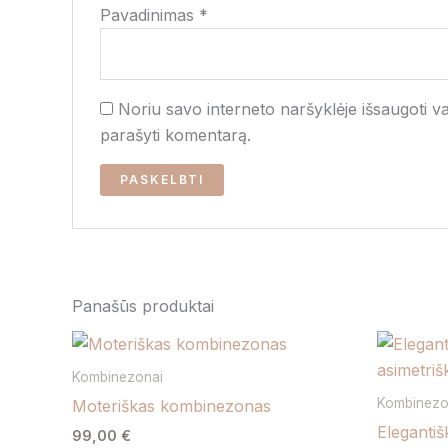
Pavadinimas
*
Noriu savo interneto naršyklėje išsaugoti var
parašyti komentarą.
Panašūs produktai
This
product
Kombinezonai
has
Kombinezo
Moteriškas kombinezonas
multiple
Eleganti
99,00
€
variants.