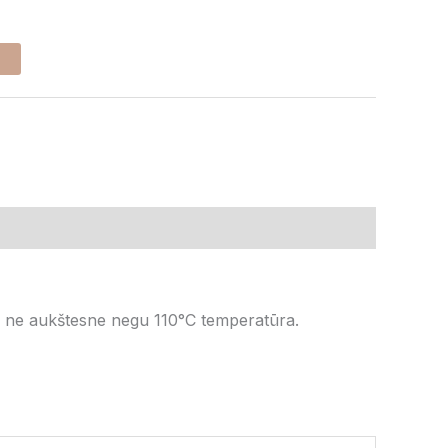
Į
i ne aukštesne negu 110
°C temperatūra.