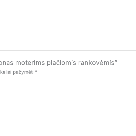
onas moterims plačiomis rankovėmis”
ukeliai pažymėti
*