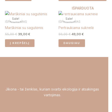
opt
ma
IŠPARDUOTA
Original
Current
Original
Current
be
price
price
price
price
Sale!
Sale!
ch
was:
is:
was:
is:
IŠPARDAVIMAS
IŠPARDAVIMAS
55,00 €.
39,00 €.
59,00 €.
49,00 €.
on
Marškiniai su sagutėmis
Pertraukiama suknelė
the
55,00
€
39,00
€
59,00
€
49,00
€
pro
pa
Į KREPŠELĮ
DAUGIAU
Jikona - tai ženklas, kuriam svarbi ekologija ir atsakingas
vartojimas.