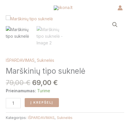
Pereiti
prie
turinio
Original
Current
produkto
price
price
kiekis:
was:
is:
Marškinių
79,00 €.
69,00 €.
tipo
suknelė
IŠPARDAVIMAS
,
Suknelės
Marškinių tipo suknelė
79,00
€
69,00
€
Prieinamumas:
Turime
Į KREPŠELĮ
Kategorijos:
IŠPARDAVIMAS
,
Suknelės