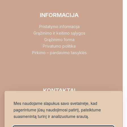
INFORMACIJA
Pristatymo informacija
Grąžinimo ir keitimo sąlygos
Grąžinimo forma
Privatumo politika
Pirkimo – pardavimo taisyklės
KONTAKTAI
info@jikona.lt
Mes naudojame slapukus savo svetainėje, kad
+37060898533
pagerintume jūsų naudojimosi patirtį, pateiktume
Lietuvininkų g. 45, Šilutė
suasmenintą turinį ir analizuotume srautą.