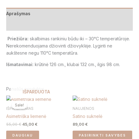
Aprašymas
Atsiliepimai (0)
Priežiūra:
skalbimas rankiniu būdu iki
– 30°C
temperatūroje.
Nerekomenduojama džiovinti džiovyklėje. Lyginti ne
aukštesne negu 110
°C temperatūra.
Išmatavimai:
krūtinė 126 cm., klubai 132 cm., ilgis 98 cm.
Panašūs produktai
IŠPARDUOTA
Original
Current
Thi
price
price
Sale!
pro
was:
is:
IŠPARDAVIMAS
NAUJIENOS
55,00 €.
45,00 €.
has
Asimetriška liemenė
Satino suknelė
mul
55,00
€
45,00
€
89,00
€
var
Th
DAUGIAU
PASIRINKTI SAVYBES