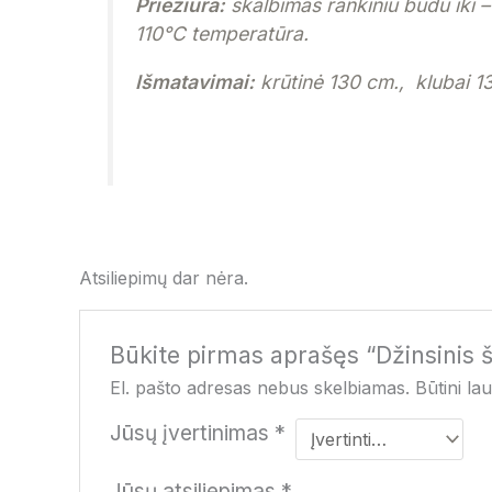
Priežiūra:
skalbimas rankiniu būdu iki
–
110
°C temperatūra.
Išmatavimai:
krūtinė 130 cm., klubai 1
Atsiliepimų dar nėra.
Būkite pirmas aprašęs “Džinsinis 
El. pašto adresas nebus skelbiamas.
Būtini la
Jūsų įvertinimas
*
Jūsų atsiliepimas
*