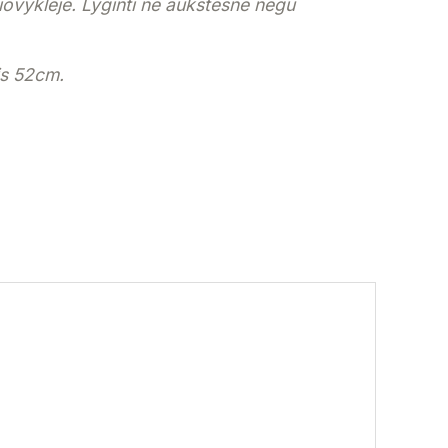
vyklėje. Lyginti ne aukštesne negu
is 52cm.