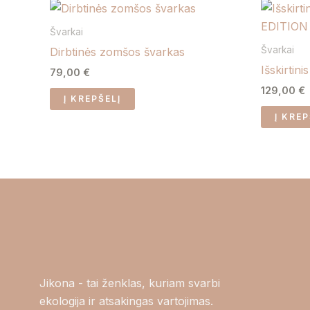
Švarkai
Švarkai
Dirbtinės zomšos švarkas
Išskirti
79,00
€
129,00
€
Į KREPŠELĮ
Į KREP
Jikona - tai ženklas, kuriam svarbi
ekologija ir atsakingas vartojimas.