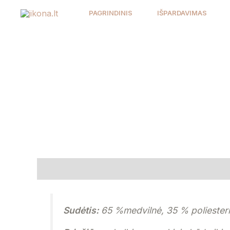
Pereiti
PAGRINDINIS
IŠPARDAVIMAS
prie
turinio
Aprašymas
Atsiliepimai (0)
Sudėtis:
65 %medvilnė, 35 % poliester