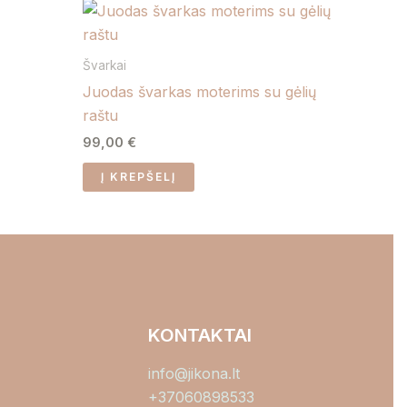
Švarkai
Juodas švarkas moterims su gėlių
raštu
99,00
€
Į KREPŠELĮ
KONTAKTAI
info@jikona.lt
+37060898533