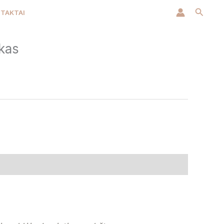
Paiešk
TAKTAI
rkas