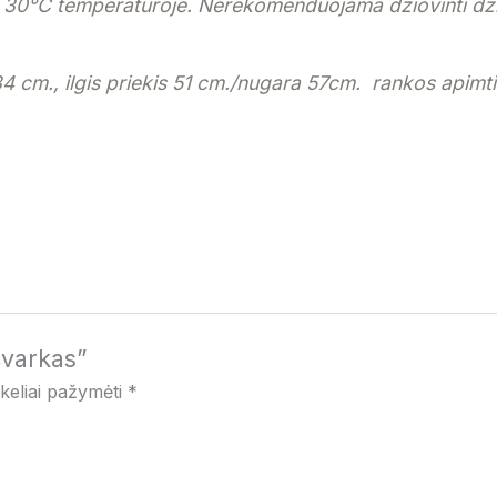
 30°C
temperatūroje. Nerekomenduojama džiovinti džio
34 cm., ilgis priekis 51 cm./nugara 57cm. rankos apimt
švarkas”
ukeliai pažymėti
*