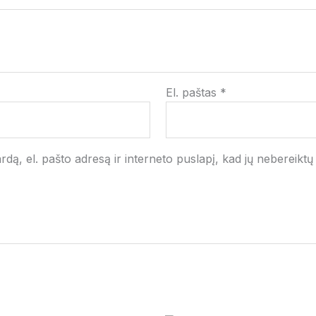
El. paštas
*
dą, el. pašto adresą ir interneto puslapį, kad jų nebereiktų į